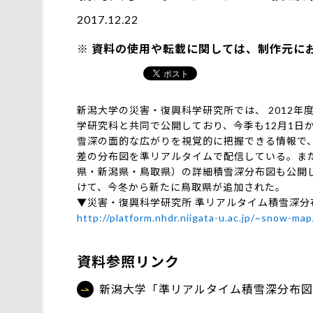
2017.12.22
資料の使用や転載に関しては、制作元に
新潟大学の災害・復興科学研究所では、 2012
学研究科と共同で公開しており、今季も12月1日
雪深の面的な広がりを視覚的に把握できる情報で
差の分布図を準リアルタイムで配信している。ま
県・新潟県・鳥取県）の詳細積雪深分布図も公開し
けて、今冬から新たに鳥取県が追加された。
▼災害・復興科学研究所 準リアルタイム積雪深分
http://platform.nhdr.niigata-u.ac.jp/~snow-ma
資料参照リンク
新潟大学「準リアルタイム積雪深分布図