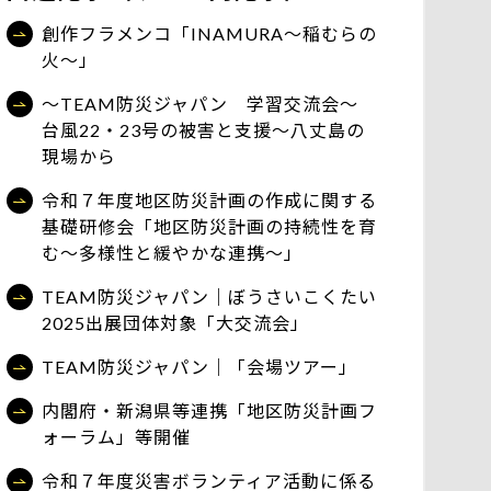
創作フラメンコ「INAMURA～稲むらの
火～」
～TEAM防災ジャパン 学習交流会～
台風22・23号の被害と支援～八丈島の
現場から
令和７年度地区防災計画の作成に関する
基礎研修会「地区防災計画の持続性を育
む～多様性と緩やかな連携～」
TEAM防災ジャパン｜ぼうさいこくたい
2025出展団体対象「大交流会」
TEAM防災ジャパン｜「会場ツアー」
内閣府・新潟県等連携「地区防災計画フ
ォーラム」等開催
令和７年度災害ボランティア活動に係る