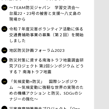
～TEAM防災ジャパン 学習交流会～
台風22・23号の被害と支援～八丈島の
現場から
令和７年度災害ボランティア活動に係る
交通費補助事業の募集（第２回）を開始
しました
地区防災計画フォーラム2023
防災対策に資する南海トラフ地震調査研
究プロジェクト 第2回シンポジウム どう
する？ 南海トラフ地震
「気候変動×防災」 国際シンポジウ
ム ～気候変動に強靭な世界の実現のた
めの機構アクション と防災、SDGsのシ
ナジーの強化～
災害廃棄物等撤去プロジェクト 「One