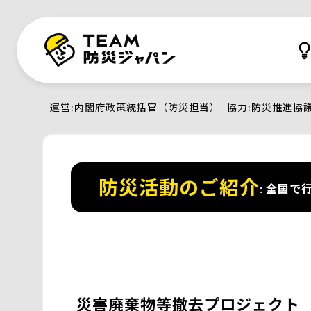
運営
内閣府政策統括官（防災担当）
協力
防災推進協
防災活動のご紹介
全国で行
災害廃棄物等撤去プロジェクト 「O