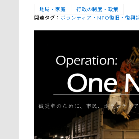
地域・家庭
行政の制度・政策
関連タグ：
ボランティア・NPO
復旧・復興