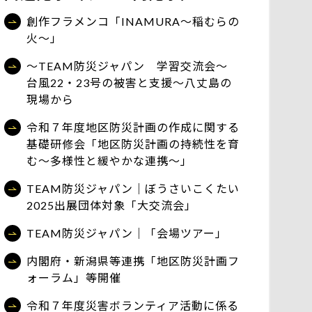
創作フラメンコ「INAMURA～稲むらの
火～」
～TEAM防災ジャパン 学習交流会～
台風22・23号の被害と支援～八丈島の
現場から
令和７年度地区防災計画の作成に関する
基礎研修会「地区防災計画の持続性を育
む～多様性と緩やかな連携～」
TEAM防災ジャパン｜ぼうさいこくたい
2025出展団体対象「大交流会」
TEAM防災ジャパン｜「会場ツアー」
内閣府・新潟県等連携「地区防災計画フ
ォーラム」等開催
令和７年度災害ボランティア活動に係る