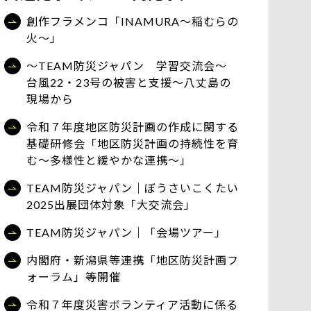
創作フラメンコ「INAMURA～稲むらの
火～」
～TEAM防災ジャパン 学習交流会～
台風22・23号の被害と支援～八丈島の
現場から
令和７年度地区防災計画の作成に関する
基礎研修会「地区防災計画の持続性を育
む～多様性と緩やかな連携～」
TEAM防災ジャパン｜ぼうさいこくたい
2025出展団体対象「大交流会」
TEAM防災ジャパン｜「会場ツアー」
内閣府・新潟県等連携「地区防災計画フ
ォーラム」等開催
令和７年度災害ボランティア活動に係る