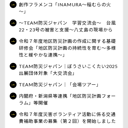
創作フラメンコ「INAMURA～稲むらの火
～」
～TEAM防災ジャパン 学習交流会～ 台風
22・23号の被害と支援～八丈島の現場から
令和７年度地区防災計画の作成に関する基礎
研修会「地区防災計画の持続性を育む～多様
性と緩やかな連携～」
TEAM防災ジャパン｜ぼうさいこくたい2025
出展団体対象「大交流会」
TEAM防災ジャパン｜「会場ツアー」
内閣府・新潟県等連携「地区防災計画フォー
ラム」等開催
令和７年度災害ボランティア活動に係る交通
費補助事業の募集（第２回）を開始しました