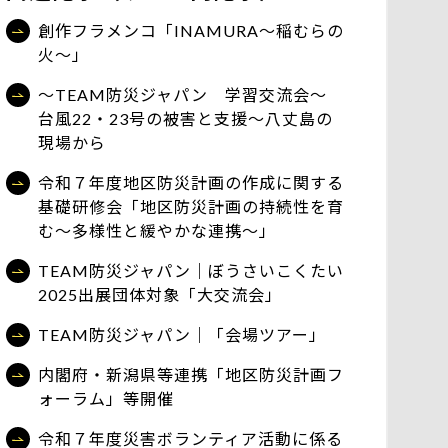
創作フラメンコ「INAMURA～稲むらの
火～」
～TEAM防災ジャパン 学習交流会～
台風22・23号の被害と支援～八丈島の
現場から
令和７年度地区防災計画の作成に関する
基礎研修会「地区防災計画の持続性を育
む～多様性と緩やかな連携～」
TEAM防災ジャパン｜ぼうさいこくたい
2025出展団体対象「大交流会」
TEAM防災ジャパン｜「会場ツアー」
内閣府・新潟県等連携「地区防災計画フ
ォーラム」等開催
令和７年度災害ボランティア活動に係る