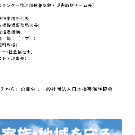
ンター整理部長兼気象・災害取材チーム長）
律事務所代表
事務局次長)
推進機構
士（工学））
科教授）
/社会福祉士）
ドア理事長）
えから」の開催：一般社団法人日本損害保険協会