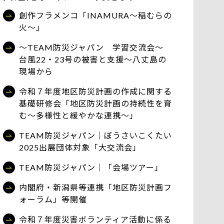
創作フラメンコ「INAMURA～稲むらの
火～」
～TEAM防災ジャパン 学習交流会～
台風22・23号の被害と支援～八丈島の
現場から
令和７年度地区防災計画の作成に関する
基礎研修会「地区防災計画の持続性を育
む～多様性と緩やかな連携～」
TEAM防災ジャパン｜ぼうさいこくたい
2025出展団体対象「大交流会」
TEAM防災ジャパン｜「会場ツアー」
内閣府・新潟県等連携「地区防災計画フ
ォーラム」等開催
令和７年度災害ボランティア活動に係る