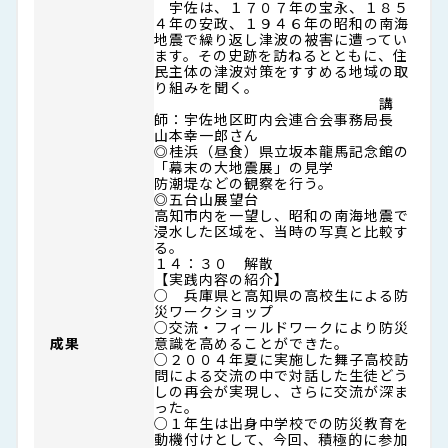
宇佐は、１７０７年の宝永、１８５
４年の安政、１９４６年の昭和の南海
地震で繰り返し津波の被害に遭ってい
ます。その史跡を訪ねるとともに、住
民主体の津波対策をすすめる地域の取
り組みを聞く。
講
師：宇佐地区町内会連合会事務局長
山本幸一郎さん
◎桂浜（昼食）県立坂本龍馬記念館の
「幕末の大地震展」の見学
防潮堤などの観察を行う。
◎五台山展望台
高知市内を一望し、昭和の南海地震で
浸水した区域を、当時の写真と比較す
る。
１４：３０ 解散
【実践内容の紹介】
○ 兵庫県と高知県の高校生による防
災ワークショップ
○交流・フィールドワークにより防災
成果
意識を高めることができた。
○２００４年夏に実施した舞子高校訪
問による交流の中で対話した生徒どう
しの再会が実現し、さらに交流が深ま
った。
○１年生は出身中学校での防災教育を
動機付けとして、今回、積極的に参加