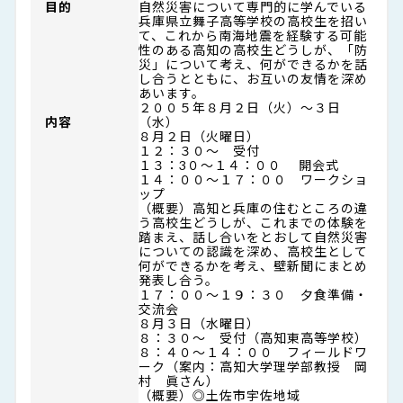
目的
自然災害について専門的に学んでいる
兵庫県立舞子高等学校の高校生を招い
て、これから南海地震を経験する可能
性のある高知の高校生どうしが、「防
災」について考え、何ができるかを話
し合うとともに、お互いの友情を深め
あいます。
２００５年８月２日（火）～３日
内容
（水）
８月２日（火曜日）
１２：３０～ 受付
１３：3０～１４：００ 開会式
１４：００～１７：００ ワークショ
ップ
（概要）高知と兵庫の住むところの違
う高校生どうしが、これまでの体験を
踏まえ、話し合いをとおして自然災害
についての認識を深め、高校生として
何ができるかを考え、壁新聞にまとめ
発表し合う。
１７：００～１９：３０ 夕食準備・
交流会
８月３日（水曜日）
８：３０～ 受付（高知東高等学校）
８：４０～１４：００ フィールドワ
ーク（案内：高知大学理学部教授 岡
村 眞さん）
（概要）◎土佐市宇佐地域