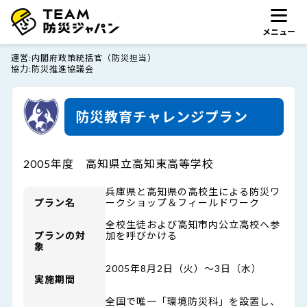
メニュー
運営
内閣府政策統括官（防災担当）
協力
防災推進協議会
防災教育チャレンジプラン
2005年度 高知県立高知東高等学校
兵庫県と高知県の高校生による防災ワ
プラン名
ークショップ＆フィールドワーク
全校生徒および高知市内公立高校へ参
プランの対
加を呼びかける
象
2005年8月2日（火）～3日（水）
実施期間
全国で唯一「環境防災科」を設置し、