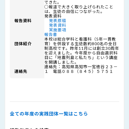
できた。
○報道で大きく取り上げられたこと
は、生徒の自信につながった。
発表資料
報告資料
発表原稿
発表資料
実施要項
報告書
本校は総合学科と看護科（5年一貫教
団体紹介
育）を併設する生徒数約800名の全日
制高校です。昨年11月には創立30周年
を迎えました。今年度から自由選択科
目に「地震列島と私たち」という講座
を開講しました。
連絡先：高知県高知市一宮徳谷２３－
連絡先
１ 電話０８８（８４５）５７５１
全ての年度の実践団体一覧はこちら