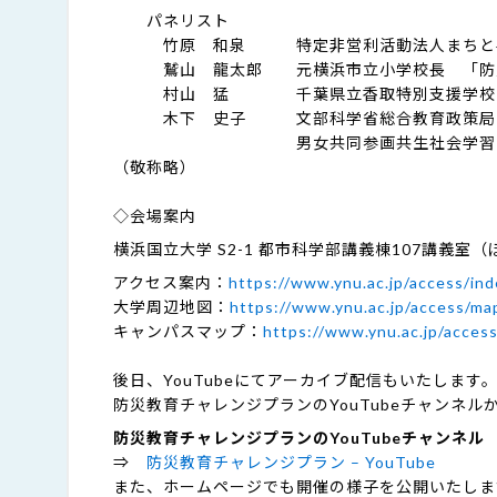
パネリスト
竹原 和泉 特定非営利活動法人まちと学
鷲山 龍太郎 元横浜市立小学校長 「防災
村山 猛 千葉県立香取特別支援学校
木下 史子 文部科学省総合教育政策
男女共同参画共生社会学習・安全
（敬称略）
◇会場案内
横浜国立大学 S2-1 都市科学部講義棟107講義室
アクセス案内：
https://www.ynu.ac.jp/access/ind
大学周辺地図：
https://www.ynu.ac.jp/access/ma
キャンパスマップ：
https://www.ynu.ac.jp/acces
後日、YouTubeにてアーカイブ配信もいたします
防災教育チャレンジプランのYouTubeチャンネル
防災教育チャレンジプランのYouTubeチャンネル
⇒
防災教育チャレンジプラン – YouTube
また、ホームページでも開催の様子を公開いたしま