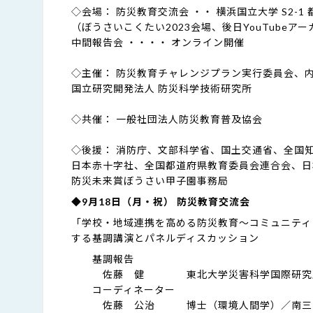
◇会場： 防災教育交流会 ・・ 横浜国立大学 S2-1
（ぼうさいこくたい2023会場、後日YouTubeア
中間報告会 ・・・・ オンライン開催
◇主催： 防災教育チャレンジプラン実行委員会、
国立研究開発法人 防災科学技術研究所
◇共催： 一般社団法人防災教育普及協会
◇後援： 消防庁、文部科学省、国土交通省、全国
日本赤十字社、全国都道府県教育委員会連合会、日
防災未来賞ぼうさい甲子園事務局
◆9月18日（月・祝） 防災教育交流会
「学校・地域連携を高める防災教育～コミュニティ
する基調講演とパネルディスカッション
基調報告
佐藤 健 東北大学災害科学国際研究所 
コーディネーター
佐藤 公治 博士（環境人間学）／南三陸