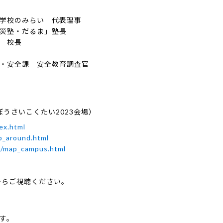
校のみらい 代表理事
塾・だるま」塾長
 校長
局
課 安全教育調査官
（ぼうさいこくたい2023会場）
ex.html
p_around.html
s/map_campus.html
。
からご視聴ください。
す。