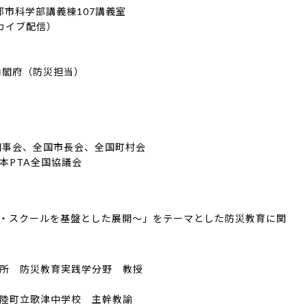
 都市科学部講義棟107講義室
ーカイブ配信）
内閣府（防災担当）
知事会、全国市長会、全国町村会
本PTA全国協議会
・スクールを基盤とした展開～」をテーマとした防災教育に関
防災教育実践学分野 教授
町立歌津中学校 主幹教諭