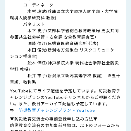
コーディネーター
木村 玲欧(兵庫県立大学環境人間学部・大学院
環境人間学研究科 教授)
パネリスト
木下 史子(文部科学省総合教育政策局 男女共同
参画共生社会学習・安全課 安全教育調査官）
国崎 信江(危機管理教育研究所 代表)
永田 俊光(新潟地方気象台 リスクコミュニケー
ション推進官)
舩木 伸江(神戸学院大学 現代社会学部社会防災
学科 教授)
松井 市子(新潟県立新潟高等学校 教諭) ※五十
音順、敬称略
YouTubeにてライブ配信を予定しています。防災教育チ
ャレンジプランのYouTubeチャンネルからご視聴くださ
い。また、後日アーカイブ配信も予定しています。
⇒
防災教育チャレンジプラン – YouTube
▼防災教育交流会の事前登録申し込み方法▼
防災教育交流会の参加事前登録は、以下のフォームから