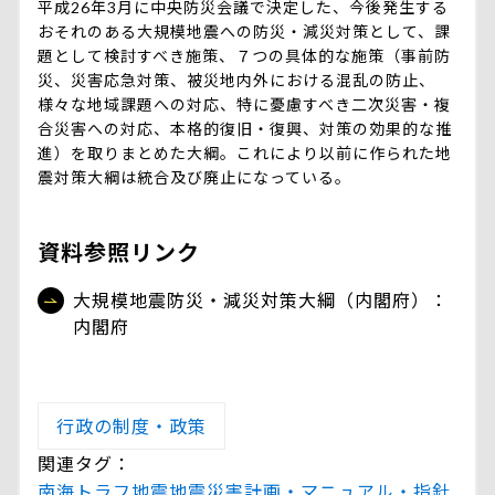
平成26年3月に中央防災会議で決定した、今後発生する
おそれのある大規模地震への防災・減災対策として、課
題として検討すべき施策、７つの具体的な施策（事前防
災、災害応急対策、被災地内外における混乱の防止、
様々な地域課題への対応、特に憂慮すべき二次災害・複
合災害への対応、本格的復旧・復興、対策の効果的な推
進）を取りまとめた大綱。これにより以前に作られた地
震対策大綱は統合及び廃止になっている。
資料参照リンク
大規模地震防災・減災対策大綱（内閣府）：
内閣府
行政の制度・政策
関連タグ：
南海トラフ地震
地震災害
計画・マニュアル・指針