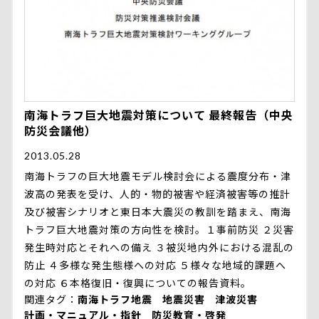
南海トラフ巨大地震対策について 最終報告（中央
防災会議他）
2013.05.28
南海トラフの巨大地震モデル検討会による震度分布・津
波高の発表を受け、人的・物的被害や経済被害等の推計
及び被害シナリオと東日本大震災の教訓を踏まえ、南海
トラフ巨大地震対策の方向性を検討。１事前防災 ２災害
発生時対応とそれへの備え ３被災地内外における混乱の
防止 ４多様な発生態様への対応 ５様々な地域的課題へ
の対応 ６本格復旧・復興についての報告資料。
関連タグ
南海トラフ地震
地震災害
津波災害
計画・マニュアル・指針
防災教育・啓発