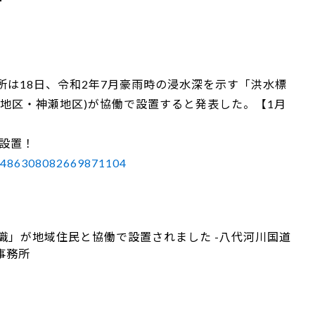
は18日、令和2年7月豪雨時の浸水深を示す「洪水標
地区・神瀬地区)が協働で設置すると発表した。【1月
設置！
us/1486308082669871104
識」が地域住民と協働で設置されました -八代河川国道
事務所