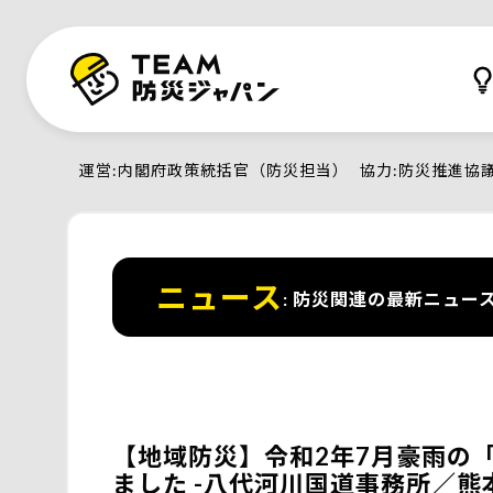
運営
内閣府政策統括官（防災担当）
協力
防災推進協
ニュース
防災関連の最新ニュー
【地域防災】令和2年7月豪雨の
ました -八代河川国道事務所／熊