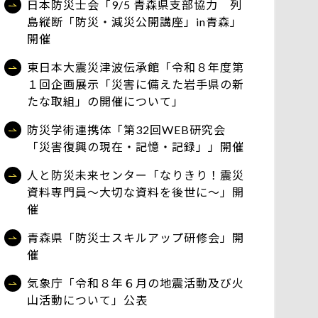
日本防災士会「9/5 青森県支部協力 列
島縦断「防災・減災公開講座」in青森」
開催
東日本大震災津波伝承館「令和８年度第
１回企画展示「災害に備えた岩手県の新
たな取組」の開催について」
防災学術連携体「第32回WEB研究会
「災害復興の現在・記憶・記録」」開催
人と防災未来センター「なりきり！震災
資料専門員～大切な資料を後世に～」開
催
青森県「防災士スキルアップ研修会」開
催
気象庁「令和８年６月の地震活動及び火
山活動について」公表