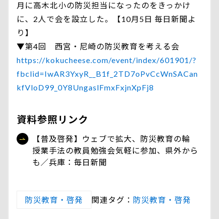
月に高木北小の防災担当になったのをきっかけ
に、2人で会を設立した。【10月5日 毎日新聞よ
り】
▼第4回 西宮・尼崎の防災教育を考える会
https://kokucheese.com/event/index/601901/?
fbclid=IwAR3YxyR__B1f_2TD7oPvCcWnSACan
kfVloD99_0Y8UngaslFmxFxjnXpFj8
資料参照リンク
【普及啓発】ウェブで拡大、防災教育の輪
授業手法の教員勉強会気軽に参加、県外から
も／兵庫：毎日新聞
防災教育・啓発
関連タグ：
防災教育・啓発