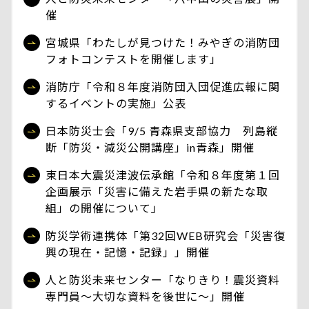
催
宮城県「わたしが見つけた！みやぎの消防団
フォトコンテストを開催します」
消防庁「令和８年度消防団入団促進広報に関
するイベントの実施」公表
日本防災士会「9/5 青森県支部協力 列島縦
断「防災・減災公開講座」in青森」開催
東日本大震災津波伝承館「令和８年度第１回
企画展示「災害に備えた岩手県の新たな取
組」の開催について」
防災学術連携体「第32回WEB研究会「災害復
興の現在・記憶・記録」」開催
人と防災未来センター「なりきり！震災資料
専門員～大切な資料を後世に～」開催