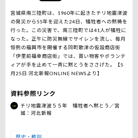
宮城県南三陸町は、1960年に起きたチリ地震津波
の発災から55年を迎えた24日、犠牲者への黙祷を
行った。この災害で、南三陸町では41人が犠牲に
なった。正午に防災無線でサイレンを流し、毎月
恒例の福興市を開催する同町歌津の仮設商店街
「伊里前福幸商店街」では、買い物客やボランテ
ィアが手を止めて一斉に黙とうをささげた。【5
月25日 河北新報ONLINE NEWSより】
資料参照リンク
チリ地震津波５５年 犠牲者へ黙とう／宮
城：河北新報
歴史・教訓