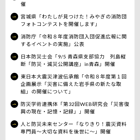
催
宮城県「わたしが見つけた！みやぎの消防団
フォトコンテストを開催します」
消防庁「令和８年度消防団入団促進広報に関
するイベントの実施」公表
日本防災士会「9/5 青森県支部協力 列島縦
断「防災・減災公開講座」in青森」開催
東日本大震災津波伝承館「令和８年度第１回
企画展示「災害に備えた岩手県の新たな取
組」の開催について」
防災学術連携体「第32回WEB研究会「災害復
興の現在・記憶・記録」」開催
人と防災未来センター「なりきり！震災資料
専門員～大切な資料を後世に～」開催