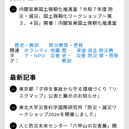
内閣官房国土強靭化推進室「令和７年度 防
災・減災、国土強靱化ワークショップ～第
３、４回」開催：内閣官房国土強靭化推進室
歴史・教訓
防災教育・啓発
関連
ボランティ
地震
歴
津波
自主
防災教
タ
ア・NPO
災害
史・
災害
防災
育・啓発
グ：
教訓
最新記事
東京都「子供を事故から守る環境づくり「リ
スクマップ」公表と展示のお知らせ」
東北大学災害科学国際研究所「防災・減災ワ
ークショップ2026を開催しました」
人と防災未来センター「六甲山の災害展」開