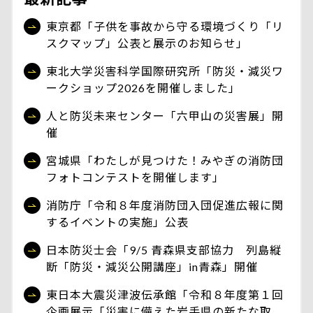
東京都「子供を事故から守る環境づくり「リ
スクマップ」公表と展示のお知らせ」
東北大学災害科学国際研究所「防災・減災ワ
ークショップ2026を開催しました」
人と防災未来センター「六甲山の災害展」開
催
宮城県「わたしが見つけた！みやぎの消防団
フォトコンテストを開催します」
消防庁「令和８年度消防団入団促進広報に関
するイベントの実施」公表
日本防災士会「9/5 青森県支部協力 列島縦
断「防災・減災公開講座」in青森」開催
東日本大震災津波伝承館「令和８年度第１回
企画展示「災害に備えた岩手県の新たな取