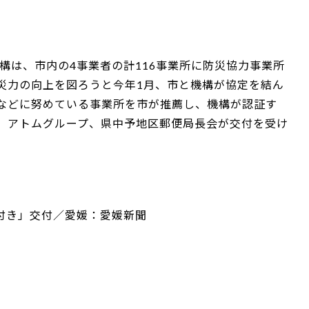
構は、市内の4事業者の計116事業所に防災協力事業所
災力の向上を図ろうと今年1月、市と機構が協定を結ん
などに努めている事業所を市が推薦し、機構が認証す
キ、アトムグループ、県中予地区郵便局長会が交付を受け
付き」交付／愛媛：愛媛新聞