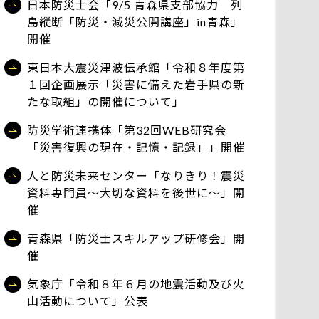
日本防災士会「9/5 青森県支部協力 列
島縦断「防災・減災公開講座」in青森」
開催
東日本大震災津波伝承館「令和８年度第
１回企画展示「災害に備えた岩手県の新
たな取組」の開催について」
防災学術連携体「第32回WEB研究会
「災害復興の現在・記憶・記録」」開催
人と防災未来センター「なりきり！震災
資料専門員～大切な資料を後世に～」開
催
青森県「防災士スキルアップ研修会」開
催
気象庁「令和８年６月の地震活動及び火
山活動について」公表