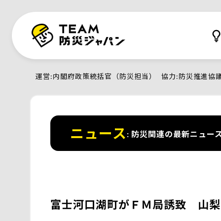
運営
内閣府政策統括官（防災担当）
協力
防災推進協
ニュース
防災関連の最新ニュー
富士河口湖町がＦＭ局誘致 山梨