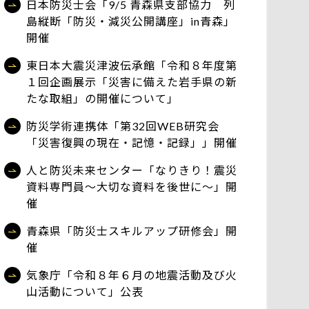
日本防災士会「9/5 青森県支部協力 列
島縦断「防災・減災公開講座」in青森」
開催
東日本大震災津波伝承館「令和８年度第
１回企画展示「災害に備えた岩手県の新
たな取組」の開催について」
防災学術連携体「第32回WEB研究会
「災害復興の現在・記憶・記録」」開催
人と防災未来センター「なりきり！震災
資料専門員～大切な資料を後世に～」開
催
青森県「防災士スキルアップ研修会」開
催
気象庁「令和８年６月の地震活動及び火
山活動について」公表