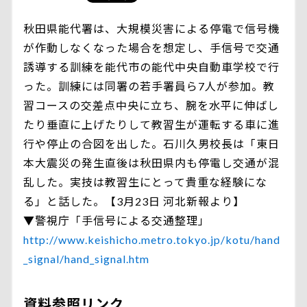
秋田県能代署は、大規模災害による停電で信号機
が作動しなくなった場合を想定し、手信号で交通
誘導する訓練を能代市の能代中央自動車学校で行
った。訓練には同署の若手署員ら7人が参加。教
習コースの交差点中央に立ち、腕を水平に伸ばし
たり垂直に上げたりして教習生が運転する車に進
行や停止の合図を出した。石川久男校長は「東日
本大震災の発生直後は秋田県内も停電し交通が混
乱した。実技は教習生にとって貴重な経験にな
る」と話した。【3月23日 河北新報より】
▼警視庁「手信号による交通整理」
http://www.keishicho.metro.tokyo.jp/kotu/hand
_signal/hand_signal.htm
資料参照リンク