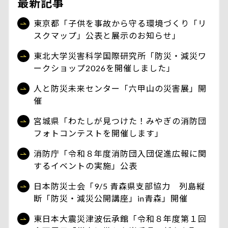
最新記事
東京都「子供を事故から守る環境づくり「リ
スクマップ」公表と展示のお知らせ」
東北大学災害科学国際研究所「防災・減災ワ
ークショップ2026を開催しました」
人と防災未来センター「六甲山の災害展」開
催
宮城県「わたしが見つけた！みやぎの消防団
フォトコンテストを開催します」
消防庁「令和８年度消防団入団促進広報に関
するイベントの実施」公表
日本防災士会「9/5 青森県支部協力 列島縦
断「防災・減災公開講座」in青森」開催
東日本大震災津波伝承館「令和８年度第１回