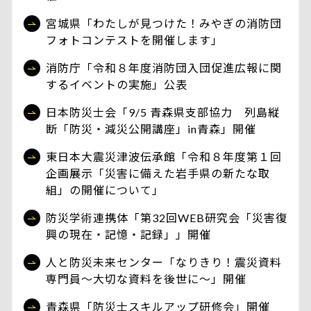
宮城県「わたしが見つけた！みやぎの消防団
フォトコンテストを開催します」
消防庁「令和８年度消防団入団促進広報に関
するイベントの実施」公表
日本防災士会「9/5 青森県支部協力 列島縦
断「防災・減災公開講座」in青森」開催
東日本大震災津波伝承館「令和８年度第１回
企画展示「災害に備えた岩手県の新たな取
組」の開催について」
防災学術連携体「第32回WEB研究会「災害復
興の現在・記憶・記録」」開催
人と防災未来センター「なりきり！震災資料
専門員～大切な資料を後世に～」開催
青森県「防災士スキルアップ研修会」開催