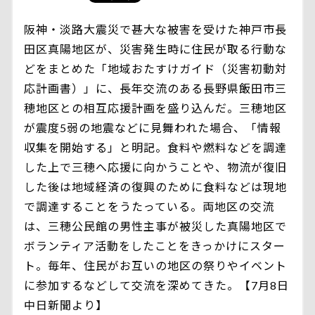
阪神・淡路大震災で甚大な被害を受けた神戸市長
田区真陽地区が、災害発生時に住民が取る行動な
どをまとめた「地域おたすけガイド（災害初動対
応計画書）」に、長年交流のある長野県飯田市三
穂地区との相互応援計画を盛り込んだ。三穂地区
が震度5弱の地震などに見舞われた場合、「情報
収集を開始する」と明記。食料や燃料などを調達
した上で三穂へ応援に向かうことや、物流が復旧
した後は地域経済の復興のために食料などは現地
で調達することをうたっている。両地区の交流
は、三穂公民館の男性主事が被災した真陽地区で
ボランティア活動をしたことをきっかけにスター
ト。毎年、住民がお互いの地区の祭りやイベント
に参加するなどして交流を深めてきた。【7月8日
中日新聞より】