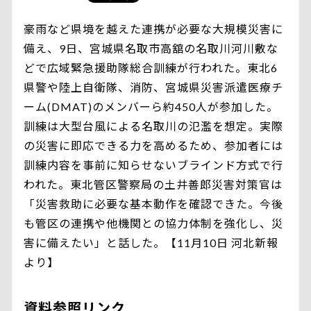
豪雨など県境を越えた連携が必要な大規模災害に
備え、9日、宮城県名取市高舘の名取川河川敷な
どで広域緊急援助隊総合訓練が行われた。東北6
県警や陸上自衛隊、消防、宮城県災害派遣医療チ
ーム(DMAT)のメンバーら約450人が参加した。
訓練は大型台風による名取川の氾濫を想定。実際
の災害に即応できる力を高めるため、参加者には
訓練内容を事前に知らせないブラインド方式で行
われた。東北管区警察局の土井善郎災害対策官は
「災害救助に必要な基本動作を確認できた。今後
も管区の連携や他機関との協力体制を強化し、災
害に備えたい」と話した。【11月10日 河北新報
より】
資料参照リンク