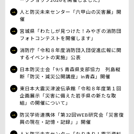
人と防災未来センター「六甲山の災害展」開
催
宮城県「わたしが見つけた！みやぎの消防団
フォトコンテストを開催します」
消防庁「令和８年度消防団入団促進広報に関
するイベントの実施」公表
日本防災士会「9/5 青森県支部協力 列島縦
断「防災・減災公開講座」in青森」開催
東日本大震災津波伝承館「令和８年度第１回
企画展示「災害に備えた岩手県の新たな取
組」の開催について」
防災学術連携体「第32回WEB研究会「災害復
興の現在・記憶・記録」」開催
人と防災未来センター「なりきり！震災資料