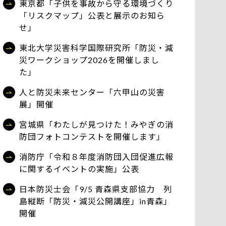
東京都「子供を事故から守る環境づくり
「リスクマップ」公表と展示のお知ら
せ」
東北大学災害科学国際研究所「防災・減
災ワークショップ2026を開催しまし
た」
人と防災未来センター「六甲山の災害
展」開催
宮城県「わたしが見つけた！みやぎの消
防団フォトコンテストを開催します」
消防庁「令和８年度消防団入団促進広報
に関するイベントの実施」公表
日本防災士会「9/5 青森県支部協力 列
島縦断「防災・減災公開講座」in青森」
開催