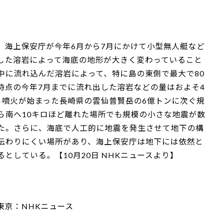
、海上保安庁が今年6月から7月にかけて小型無人艇など
した溶岩によって海底の地形が大きく変わっていること
中に流れ込んだ溶岩によって、特に島の東側で最大で80
時点の今年7月までに流れ出した溶岩などの量はおよそ4
ら噴火が始まった長崎県の雲仙普賢岳の6億トンに次ぐ規
ら南へ10キロほど離れた場所でも規模の小さな地震が数
た。さらに、海底で人工的に地震を発生させて地下の構
伝わりにくい場所があり、海上保安庁は地下には依然と
としている。【10月20日 NHKニュースより】
東京：NHKニュース