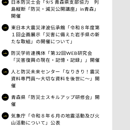
日本防災士会「9/5 青森県支部協力 列
島縦断「防災・減災公開講座」in青森」
開催
東日本大震災津波伝承館「令和８年度第
１回企画展示「災害に備えた岩手県の新
たな取組」の開催について」
防災学術連携体「第32回WEB研究会
「災害復興の現在・記憶・記録」」開催
人と防災未来センター「なりきり！震災
資料専門員～大切な資料を後世に～」開
催
青森県「防災士スキルアップ研修会」開
催
気象庁「令和８年６月の地震活動及び火
山活動について」公表