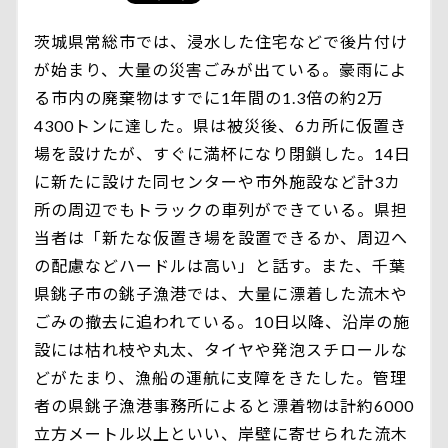
茨城県常総市では、浸水した住宅などで後片付け
が始まり、大量の災害ごみが出ている。豪雨によ
る市内の廃棄物はすでに1年間の1.3倍の約2万
4300トンに達した。県は被災後、6カ所に仮置き
場を設けたが、すぐに満杯になり閉鎖した。14日
に新たに設けた同センターや市外施設など計3カ
所の周辺でもトラックの車列ができている。県担
当者は「新たな仮置き場を設置できるか、周辺へ
の配慮などハードルは高い」と話す。また、千葉
県銚子市の銚子漁港では、大量に漂着した流木や
ごみの撤去に追われている。10日以降、沿岸の施
設には枯れ枝や丸太、タイヤや発泡スチロールな
どがたまり、漁船の運航に支障をきたした。管理
者の県銚子漁港事務所によると漂着物は計約6000
立方メートル以上といい、岸壁に寄せられた流木