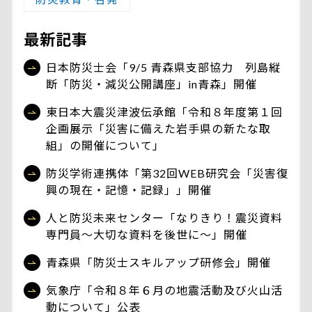
最新記事
日本防災士会「9/5 青森県支部協力 列島縦
断「防災・減災公開講座」in青森」開催
東日本大震災津波伝承館「令和８年度第１回
企画展示「災害に備えた岩手県の新たな取
組」の開催について」
防災学術連携体「第32回WEB研究会「災害復
興の現在・記憶・記録」」開催
人と防災未来センター「なりきり！震災資料
専門員～大切な資料を後世に～」開催
青森県「防災士スキルアップ研修会」開催
気象庁「令和８年６月の地震活動及び火山活
動について」公表