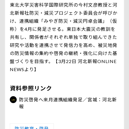
東北大学災害科学国際研究所の今村文彦教授と河
北新報社防災・減災プロジェクト委員会が呼びか
け、連携組織「みやぎ防災・減災円卓会議」（仮
称）を4月に発足させる。東日本大震災の教訓を
共有し、関係者がそれぞれ単独で取り組んできた
研究や活動を連携させて発信力を高め、被災地発
の防災情報の集約や啓発の継続・強化に向けた基
盤づくりを目指す。【3月22日 河北新報ONLINE
NEWSより】
資料参照リンク
防災啓発へ来月連携組織発足／宮城：河北新
報
防災教育・啓発