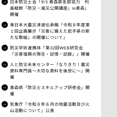
日本防災士会「9/5 青森県支部協力 列
島縦断「防災・減災公開講座」in青森」
開催
東日本大震災津波伝承館「令和８年度第
１回企画展示「災害に備えた岩手県の新
たな取組」の開催について」
防災学術連携体「第32回WEB研究会
「災害復興の現在・記憶・記録」」開催
人と防災未来センター「なりきり！震災
資料専門員～大切な資料を後世に～」開
催
青森県「防災士スキルアップ研修会」開
催
気象庁「令和８年６月の地震活動及び火
山活動について」公表