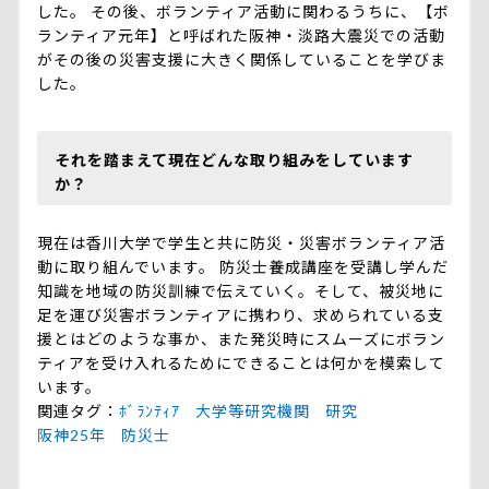
した。 その後、ボランティア活動に関わるうちに、【ボ
ランティア元年】と呼ばれた阪神・淡路大震災での活動
がその後の災害支援に大きく関係していることを学びま
した。
それを踏まえて現在どんな取り組みをしています
か？
現在は香川大学で学生と共に防災・災害ボランティア活
動に取り組んでいます。 防災士養成講座を受講し学んだ
知識を地域の防災訓練で伝えていく。そして、被災地に
足を運び災害ボランティアに携わり、求められている支
援とはどのような事か、また発災時にスムーズにボラン
ティアを受け入れるためにできることは何かを模索して
います。
関連タグ
ﾎﾞﾗﾝﾃｨｱ
大学等研究機関
研究
阪神25年
防災士