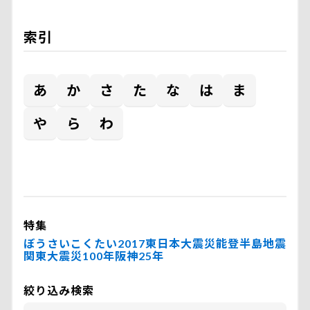
索引
あ
か
さ
た
な
は
ま
や
ら
わ
特集
ぼうさいこくたい2017
東日本大震災
能登半島地震
関東大震災100年
阪神25年
絞り込み検索