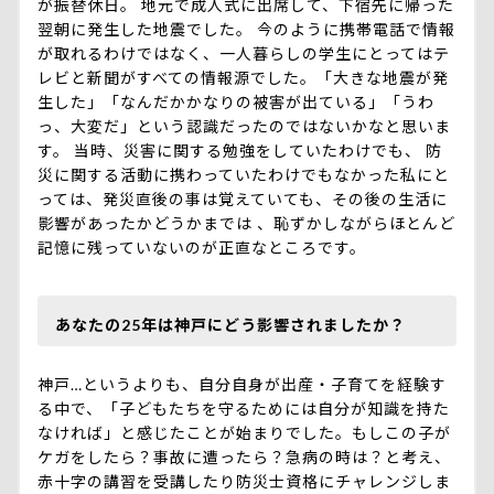
が振替休日。 地元で成人式に出席して、下宿先に帰った
翌朝に発生した地震でした。 今のように携帯電話で情報
が取れるわけではなく、一人暮らしの学生にとってはテ
レビと新聞がすべての情報源でした。「大きな地震が発
生した」「なんだかかなりの被害が出ている」「うわ
っ、大変だ」という認識だったのではないかなと思いま
す。 当時、災害に関する勉強をしていたわけでも、 防
災に関する活動に携わっていたわけでもなかった私にと
っては、発災直後の事は覚えていても、その後の生活に
影響があったかどうかまでは 、恥ずかしながらほとんど
記憶に残っていないのが正直なところです。
あなたの25年は神戸にどう影響されましたか？
神戸…というよりも、自分自身が出産・子育てを経験す
る中で、「子どもたちを守るためには自分が知識を持た
なければ」と感じたことが始まりでした。もしこの子が
ケガをしたら？事故に遭ったら？急病の時は？と考え、
赤十字の講習を受講したり防災士資格にチャレンジしま