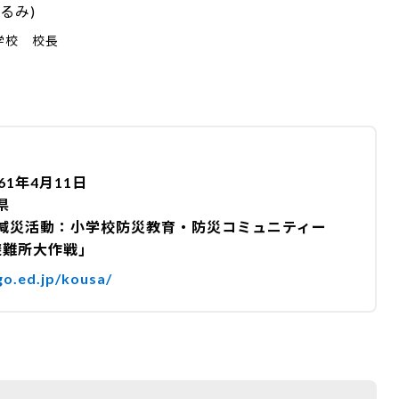
るみ)
学校 校長
61年4月11日
県
減災活動：小学校防災教育・防災コミュニティー
避難所大作戦｣
igo.ed.jp/kousa/