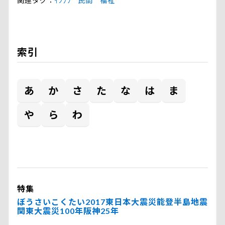
関連タグ
ｲﾝﾌﾗ
民間
福祉
索引
あ
か
さ
た
な
は
ま
や
ら
わ
特集
ぼうさいこくたい2017
東日本大震災
能登半島地震
関東大震災100年
阪神25年