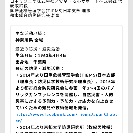
日本ミクニヤ株式会社／安全・安心サポート株式会社 代
表取締役
国際危機管理学会(TIEMS)日本支部 理事
都市総合防災研究会 幹事
主な活動地域
神奈川県 全域
最近の防災・減災活動
生年月日：1963年4月4日
出身地：千葉県
最近の防災・減災活動：
・2014年より国際危機管理学会(TIEMS)日本支部
（理事長：防災科学技術研究所理事長）、2015年
より都市総合防災研究会に参画。年3～4回のパブ
リックカンファレンスを開催し、自然災害・人的
災害に対する予測力・予防力・対応力を向上させ
ていくための知見や技術情報を発信。
https://www.facebook.com/TiemsJapanChapt
er/
・2014年より京都大学防災研究所（牧紀男教授）