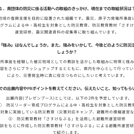
１．貴団体の防災に係る活動への取組のきっかけ、現在までの取組状況は
地域の復興支援を目的に設置された組織です。震災、原子力発電所事故
グラムによる中・高校生を対象とした防災教育、防災教育教材「さすけ
運営研修、震災関連資料の収集等に取り組んでいます。
「強み」はなんでしょうか。また、強みをいかして、今後どのように防災
しょうか？
電所事故を経験した被災地域としての教訓を活かした取組みに特徴と強み
内容をさらにブラッシュアップするとともに、県内を中心として行ってい
により、災害発生時に真に役立つものにしたいと考えています。
9での出展内容やPRポイントを教えてください。伝えたいこと、知っても
出展内容(プレゼンブース)としては、以下の2件を予定しています。
① 防災リーダー育成プログラムによる中・高校生を対象とした防災教
対象に実施している防災教育（災害対応キャンプ、避難所の模擬運営な
② 防災教育教材「さすけなぶる」を活用した避難所運営研修
訓をもとに作成した防災教育教材「さすけなぶる」による避難所運営研
て紹介します。