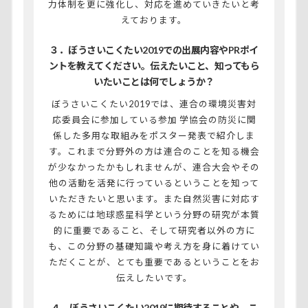
力体制を更に強化し、対応を進めていきたいと考
えております。
３．ぼうさいこくたい2019での出展内容やPRポイ
ントを教えてください。伝えたいこと、知ってもら
いたいことは何でしょうか？
ぼうさいこくたい2019では、連合の環境災害対
応委員会に参加している参加 学協会の防災に関
係した多用な取組みをポスター発表で紹介しま
す。これまで分野外の方は連合のことを知る機会
が少なかったかもしれませんが、連合大会やその
他の活動を活発に行っているということを知って
いただきたいと思います。また自然災害に対応す
るためには地球惑星科学という分野の研究が本質
的に重要であること、そして研究者以外の方に
も、この分野の基礎知識や考え方を身に着けてい
ただくことが、とても重要であるということをお
伝えしたいです。
４．ぼうさいこくたい2019に期待することや、こ