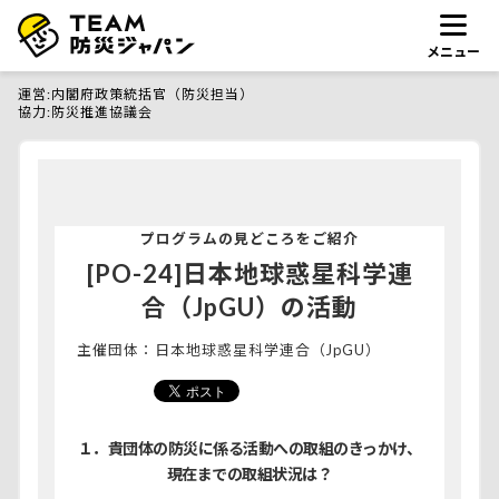
メニュー
運営
内閣府政策統括官（防災担当）
協力
防災推進協議会
プログラムの見どころをご紹介
[PO-24]日本地球惑星科学連
合（JpGU）の活動
主催団体：
日本地球惑星科学連合（JpGU）
１．貴団体の防災に係る活動への取組のきっかけ、
現在までの取組状況は？