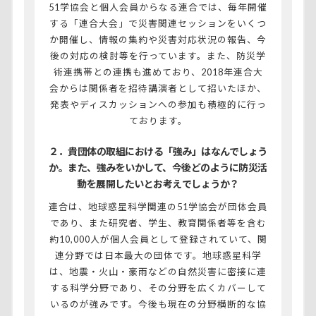
51学協会と個人会員からなる連合では、毎年開催
する「連合大会」で災害関連セッションをいくつ
か開催し、情報の集約や災害対応状況の報告、今
後の対応の検討等を行っています。また、防災学
術連携帯との連携も進めており、2018年連合大
会からは関係者を招待講演者として招いたほか、
発表やディスカッションへの参加も積極的に行っ
ております。
２．貴団体の取組における「強み」はなんでしょう
か。また、強みをいかして、今後どのように防災活
動を展開したいとお考えでしょうか？
連合は、地球惑星科学関連の51学協会が団体会員
であり、また研究者、学生、教育関係者等を含む
約10,000人が個人会員として登録されていて、関
連分野では日本最大の団体です。地球惑星科学
は、地震・火山・豪雨などの自然災害に密接に連
する科学分野であり、その分野を広くカバーして
いるのが強みです。今後も現在の分野横断的な協