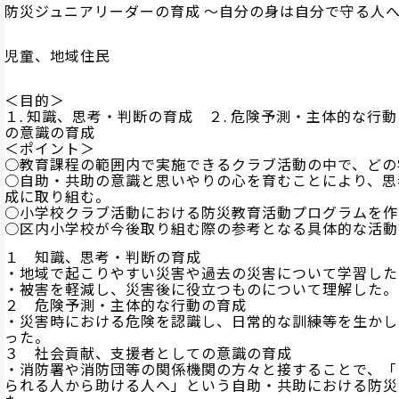
防災ジュニアリーダーの育成 ～自分の身は自分で守る人
児童、地域住民
＜目的＞
１. 知識、思考・判断の育成 ２. 危険予測・主体的な行
の意識の育成
＜ポイント＞
○教育課程の範囲内で実施できるクラブ活動の中で、どの
○自助・共助の意識と思いやりの心を育むことにより、思
成に取り組む。
○小学校クラブ活動における防災教育活動プログラムを作
○区内小学校が今後取り組む際の参考となる具体的な活動
１ 知識、思考・判断の育成
・地域で起こりやすい災害や過去の災害について学習した
・被害を軽減し、災害後に役立つものについて理解した。
２ 危険予測・主体的な行動の育成
・災害時における危険を認識し、日常的な訓練等を生かし
った。
３ 社会貢献、支援者としての意識の育成
・消防署や消防団等の関係機関の方々と接することで、「
られる人から助ける人へ」という自助・共助における防災