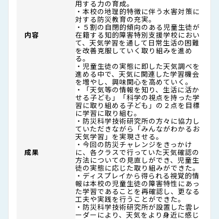
用する力の育成。
・本校の地理的特徴に伴う水害対策に
対する防災教育の充実。
・５割の自閉的傾向のある児童生徒が
内容
在籍する知的障害特別支援学校におい
て、天気学習を通して日常生活の困難
を改善克服していく取り組みを進め
る。
・児童生徒の実態に即した天気調べを
進める中で、天気に関連した学習機会
を増やし、興味関心を高めていく。
・「天気等の情報を知り、生活に活か
せる子ども」「科学の視点を持った学
習に取り組める子ども」の２点を目標
に学習に取り組む。
・防災科学技術研究所の方々に協力し
ていただきながら「みんながわかるお
天気学習」を実現させる。
・今回の防災チャレンジをきっかけ
成果
に、各クラスで行っていた天気確認の
方法についての見直しができ、児童生
徒の実態に応じた取り組みができた。
・ディスプレイから得られる視覚的情
報は本校の児童生徒の障害特性にあっ
た学習であることを再確認し、更なる
工夫や実践を行うことができた。
・防災科学技術研究所が設置した雲レ
ーダーにより、天気をより身近に感じ