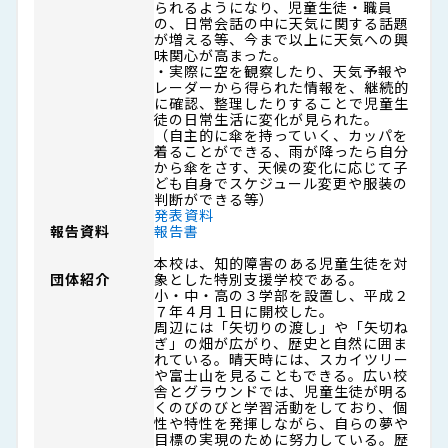
られるようになり、児童生徒・職員
の、日常会話の中に天気に関する話題
が増える等、今まで以上に天気への興
味関心が高まった。
・実際に空を観察したり、天気予報や
レーダーから得られた情報を、継続的
に確認、整理したりすることで児童生
徒の日常生活に変化が見られた。
（自主的に傘を持っていく、カッパを
着ることができる、雨が降ったら自分
から傘をさす、天候の変化に応じて子
ども自身でスケジュール変更や服装の
判断ができる等）
発表資料
報告資料
報告書
本校は、知的障害のある児童生徒を対
団体紹介
象とした特別支援学校である。
小・中・高の３学部を設置し、平成２
７年４月１日に開校した。
周辺には「矢切りの渡し」や「矢切ね
ぎ」の畑が広がり、歴史と自然に囲ま
れている。晴天時には、スカイツリー
や富士山を見ることもできる。広い校
舎とグラウンドでは、児童生徒が明る
くのびのびと学習活動をしており、個
性や特性を発揮しながら、自らの夢や
目標の実現のために努力している。歴