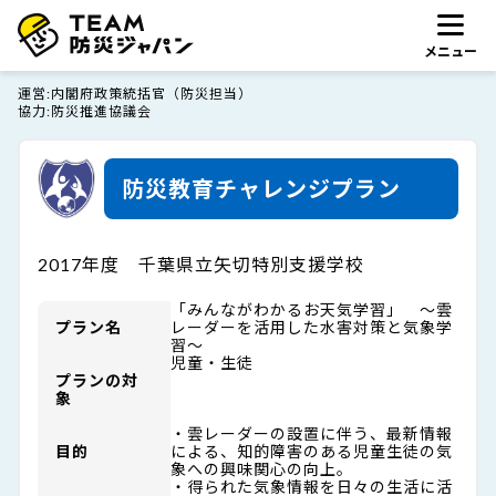
メニュー
運営
内閣府政策統括官（防災担当）
協力
防災推進協議会
防災教育チャレンジプラン
2017年度 千葉県立矢切特別支援学校
「みんながわかるお天気学習」 ～雲
プラン名
レーダーを活用した水害対策と気象学
習～
児童・生徒
プランの対
象
・雲レーダーの設置に伴う、最新情報
目的
による、知的障害のある児童生徒の気
象への興味関心の向上。
・得られた気象情報を日々の生活に活