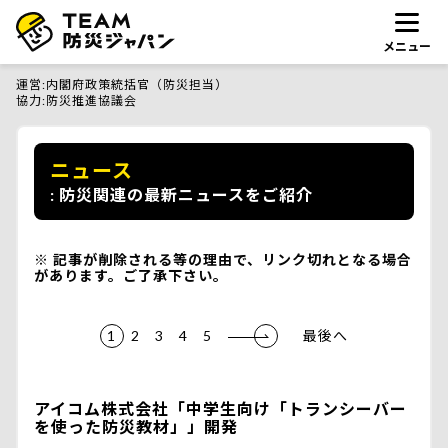
メニュー
運営
内閣府政策統括官（防災担当）
協力
防災推進協議会
ニュース
防災関連の最新ニュースをご紹介
記事が削除される等の理由で、リンク切れとなる場合
があります。ご了承下さい。
1
2
3
4
5
最後へ
アイコム株式会社「中学生向け「トランシーバー
を使った防災教材」」開発