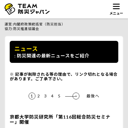
メニュー
運営
内閣府政策統括官（防災担当）
協力
防災推進協議会
ニュース
防災関連の最新ニュースをご紹介
記事が削除される等の理由で、リンク切れとなる場合
があります。ご了承下さい。
1
2
3
4
5
最後へ
京都大学防災研究所「第116回総合防災セミナ
ー」開催