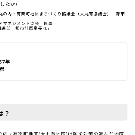
したか)
・丸の内・有楽町地区まちづくり協議会（大丸有協議会） 都市
リアマネジメント協会 理事
進部 都市計画室長<br
57年
山県
は？
の内・有楽町地区(大丸有地区)は防災対策の進んだ地区