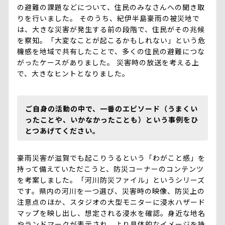
の避難の課題などについて、住民のみなさんへの聞き取
りを行いました。 そのうち、紀伊半島豪雨の被災地で
は、大きな災害が発生する前の段階で、住民がその兆候
を察知。「大変なことが起こるかもしれない」という危
機感を地域で共有したことで、多くの住民の避難につな
がったケースがありました。 災害時の放送を考える上
で、大きなヒントとなりました。
ご自身の活動の中で、一番のエピソード（うまくい
ったことや、いかなかったことも）という事例をひ
とつあげてください。
豪雨災害が滋賀でも起こりうるという「わがこと感」を
持って備えていただこうと、防災コーナーのコンテンツ
を考案しました。「河川防災ファイル」というシリーズ
です。県内の河川を一つ選び、災害時の映像、防災上の
注意点のほか、スタジオの大型モニターに浸水ハザード
マップを映し出し、想定される浸水を確認。身近な地名
やランドマークが表示され、より具体的なイメージを持