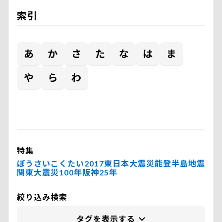
索引
あ
か
さ
た
な
は
ま
や
ら
わ
特集
ぼうさいこくたい2017
東日本大震災
能登半島地震
関東大震災100年
阪神25年
絞り込み検索