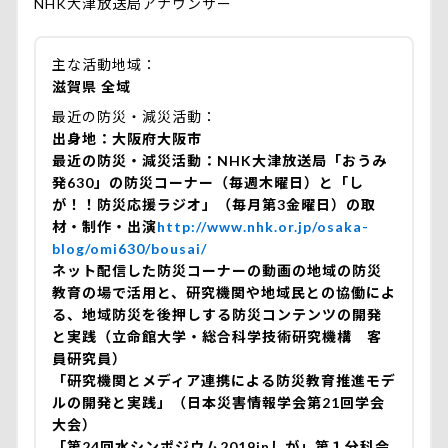
NHK大津放送局アナウンサー
主な活動地域
滋賀県 全域
最近の防災・減災活動
出身地：大阪府大阪市
最近の防災・減災活動：NHK大津放送局「おうみ
発630」の防災コーナー（毎週木曜日）と「し
が！！防災応援ラジオ」（毎月第3金曜日）の取
材・制作・出演
http://www.nhk.or.jp/osaka-
blog/omi630/bousai/
ネット配信した防災コーナーの動画の地域の防災
教育の場で活用と、研究機関や地域民との協働によ
る、地域防災を後押しする防災コンテンツの開発
と実践（立命館大学・総合科学技術研究機構 客
員研究員）
「研究機関とメディア連携による防災教育推進モデ
ルの開発と実践」（日本災害情報学会第21回学会
大会）
「第24回水シンポジウム2019inしが」第１分科会