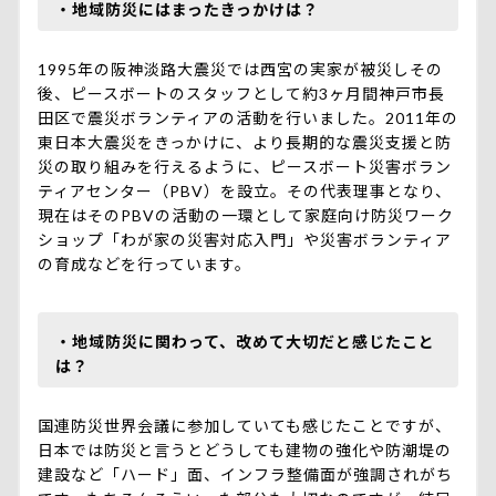
・地域防災にはまったきっかけは？
1995年の阪神淡路大震災では西宮の実家が被災しその
後、ピースボートのスタッフとして約3ヶ月間神戸市長
田区で震災ボランティアの活動を行いました。2011年の
東日本大震災をきっかけに、より長期的な震災支援と防
災の取り組みを行えるように、ピースボート災害ボラン
ティアセンター（PBV）を設立。その代表理事となり、
現在はそのPBVの活動の一環として家庭向け防災ワーク
ショップ「わが家の災害対応入門」や災害ボランティア
の育成などを行っています。
・地域防災に関わって、改めて大切だと感じたこと
は？
国連防災世界会議に参加していても感じたことですが、
日本では防災と言うとどうしても建物の強化や防潮堤の
建設など「ハード」面、インフラ整備面が強調されがち