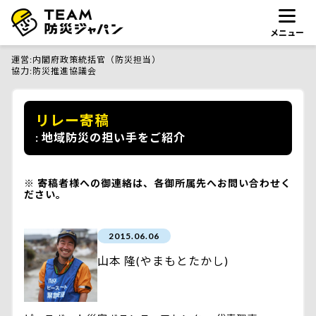
メニュー
運営
内閣府政策統括官（防災担当）
協力
防災推進協議会
リレー寄稿
地域防災の担い手をご紹介
寄稿者様への御連絡は、各御所属先へお問い合わせく
ださい。
2015.06.06
山本 隆(やまもとたかし)