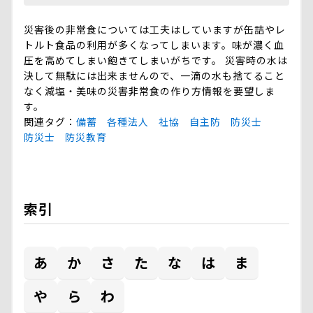
災害後の非常食については工夫はしていますが缶詰やレ
トルト食品の利用が多くなってしまいます。味が濃く血
圧を高めてしまい飽きてしまいがちです。 災害時の水は
決して無駄には出来ませんので、一滴の水も捨てること
なく減塩・美味の災害非常食の作り方情報を要望しま
す。
関連タグ
備蓄
各種法人
社協
自主防
防災士
防災士
防災教育
索引
あ
か
さ
た
な
は
ま
や
ら
わ