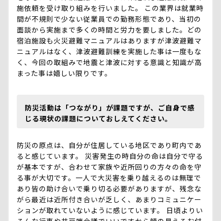
施依頼を受け取り組みを行いました。 この業界は就業時
間が不規則で少ない従業員での勤務形態であり、当初の
面談から実施まで多くの時間と労力を要しました。どの
宿泊施設も火災避難マニュアルはありますが津波避難マ
ニュアルはなく、津波避難訓練を実施した事は一度もな
く、今回の取組みで地震と津波に対する意識と知識が高
まった事は嬉しい限りです。
防災活動は「つながり」が課題ですが、ご自身で感
じる現状の課題についておしえてください。
防災の原点は、自分が住居している地区であり町内であ
ると感じています。 災害発生の時自分の命は自分で守る
が基本ですが、合わせて家族や近所回りの方々の命を守
る事が大切です。一人で大災害を乗り越えるのは無理で
あり皆の助け合いで乗り切る必要がありますが、残念な
がら最近は近所付き合いが乏しく、あまりコミュニケー
ションが取れていないように感じています。 日頃よりい