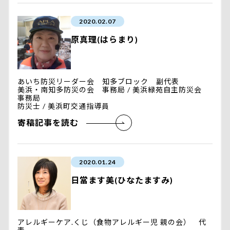
2020.02.07
原真理(はらまり)
あいち防災リーダー会 知多ブロック 副代表
美浜・南知多防災の会 事務局 / 美浜緑苑自主防災会
事務局
防災士 / 美浜町交通指導員
寄稿記事を読む
2020.01.24
日當ます美(ひなたますみ)
アレルギーケア.くじ（食物アレルギー児 親の会） 代