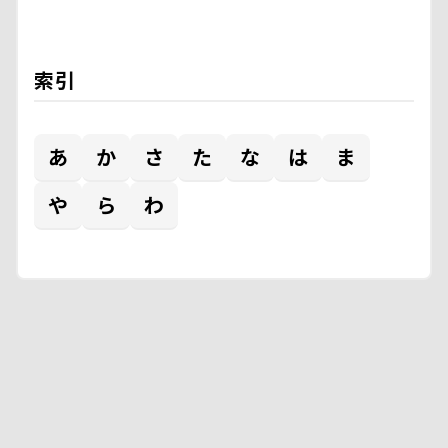
索引
あ
か
さ
た
な
は
ま
や
ら
わ