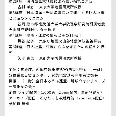
第2講座「海溝型巨大地震による強い揺れと津波」
古村 孝志 東京大学地震研究所教授
第3講座「日本海溝・千島海溝沿いで発生する巨大地震
と津波のメカニズム」
谷岡 勇市郎 北海道大学大学院理学研究院附属地震
火山研究観測センター教授
第4講座「地震・津波の情報とその利活用」
鎌谷 紀子 気象庁地震火山部地震津波監視課長
第5講座「巨大地震・津波から命を守るための備えと行
動」
矢守 克也 京都大学防災研究所教授
主催：気象庁、内閣府政策統括官(防災担当)、（一財）
気象業務支援センター、緊急地震速報利用者協議会
後援：（一財）全日本ろうあ連盟、地球ウォッチャーズ
－気象友の会－
定員 ライブ配信：1,000名（Zoom配信、事前登録制）
アーカイブ配信：どなたでも視聴可能（YouTube配信）
参加費 無料