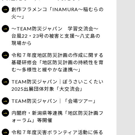
創作フラメンコ「INAMURA～稲むらの
火～」
～TEAM防災ジャパン 学習交流会～
台風22・23号の被害と支援～八丈島の
現場から
令和７年度地区防災計画の作成に関する
基礎研修会「地区防災計画の持続性を育
む～多様性と緩やかな連携～」
TEAM防災ジャパン｜ぼうさいこくたい
2025出展団体対象「大交流会」
TEAM防災ジャパン｜「会場ツアー」
内閣府・新潟県等連携「地区防災計画フ
ォーラム」等開催
令和７年度災害ボランティア活動に係る