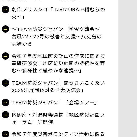
創作フラメンコ「INAMURA～稲むらの
火～」
～TEAM防災ジャパン 学習交流会～
台風22・23号の被害と支援～八丈島の
現場から
令和７年度地区防災計画の作成に関する
基礎研修会「地区防災計画の持続性を育
む～多様性と緩やかな連携～」
TEAM防災ジャパン｜ぼうさいこくたい
2025出展団体対象「大交流会」
TEAM防災ジャパン｜「会場ツアー」
内閣府・新潟県等連携「地区防災計画フ
ォーラム」等開催
令和７年度災害ボランティア活動に係る